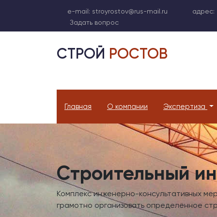
e-mail:
stroyrostov@rus-mail.ru
адрес:
Задать вопрос
СТРОЙ
РОСТОВ
Главная
О компании
Экспертиза
Строительный и
Комплекс инженерно-консультативных ме
грамотно организовать определённое стр