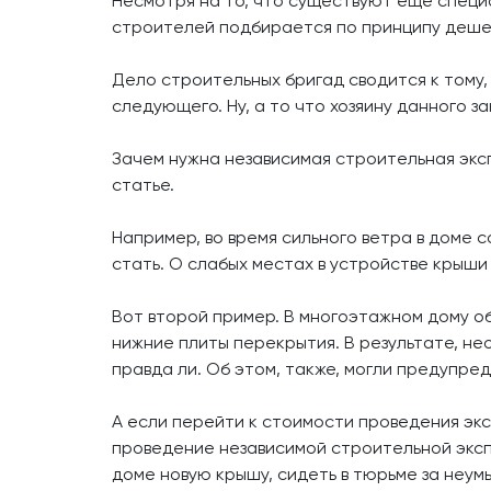
Несмотря на то, что существуют еще специ
строителей подбирается по принципу дешево
Дело строительных бригад сводится к тому,
следующего. Ну, а то что хозяину данного з
Зачем нужна независимая строительная эксп
статье.
Например, во время сильного ветра в доме 
стать. О слабых местах в устройстве крыши
Вот второй пример. В многоэтажном дому об
нижние плиты перекрытия. В результате, не
правда ли. Об этом, также, могли предупре
А если перейти к стоимости проведения экс
проведение независимой строительной экспе
доме новую крышу, сидеть в тюрьме за неум