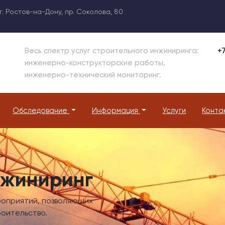
г. Ростов-на-Дону, пр. Соколова, 80
+7
Весь спектр услуг строительного инжиниринга:
инженерно-конструкторские работы,
инженерно-технический мониторинг.
Обследование
Информация
Услуги
Конта
нжиниринг
роприятий, позволяющих
оительство.