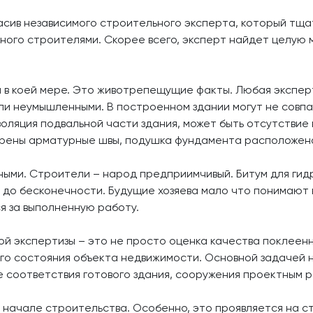
ласив независимого строительного эксперта, который тща
нного строителями. Скорее всего, эксперт найдет целую
и в коей мере. Это животрепещущие факты. Любая эксперт
ли неумышленными. В построенном здании могут не совпа
ляция подвальной части здания, может быть отсутствие 
варены арматурные швы, подушка фундамента расположена
зными. Строители – народ предприимчивый. Битум для ги
ак до бесконечности. Будущие хозяева мало что понимают
я за выполненную работу.
й экспертизы – это не просто оценка качества поклеенн
го состояния объекта недвижимости. Основной задачей 
е соответствия готового здания, сооружения проектным 
начале строительства. Особенно, это проявляется на ст