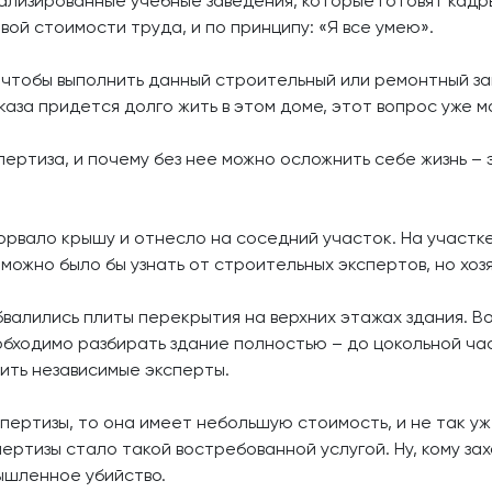
ализированные учебные заведения, которые готовят кадр
й стоимости труда, и по принципу: «Я все умею».
 чтобы выполнить данный строительный или ремонтный зак
аказа придется долго жить в этом доме, этот вопрос уже м
ертиза, и почему без нее можно осложнить себе жизнь – 
сорвало крышу и отнесло на соседний участок. На участке
 можно было бы узнать от строительных экспертов, но хо
валились плиты перекрытия на верхних этажах здания. Во
обходимо разбирать здание полностью – до цокольной ча
дить независимые эксперты.
пертизы, то она имеет небольшую стоимость, и не так уж
ртизы стало такой востребованной услугой. Ну, кому зах
ышленное убийство.